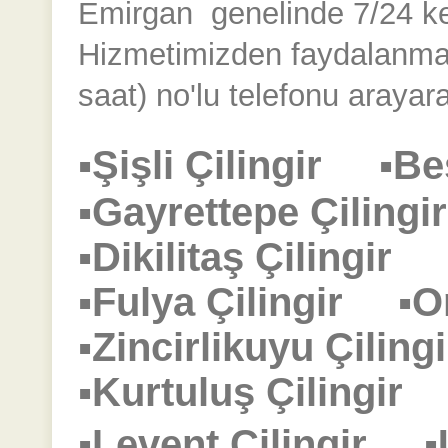
Emirgan
genelinde 7/24 kesi
Hizmetimizden faydalanmak
saat) no'lu telefonu arayara
▪Şişli Çilingir
▪Be
▪Gayrettepe Çilin
▪Dikilitaş Çilingir
▪Fulya Çilingir
▪O
▪Zincirlikuyu Çili
▪Kurtuluş Çilingi
▪Levent Çilingir
▪