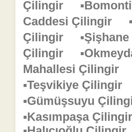
Çilingir
▪Bomonti
Caddesi Çilingir
Çilingir
▪Şişhane
Çilingir
▪Okmeyd
Mahallesi Çilingir
▪Teşvikiye Çilingi
▪Gümüşsuyu Çilin
▪Kasımpaşa Çilin
▪Halıcıoğlu Çiling