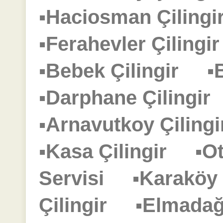
▪Haciosman Çilin
▪Ferahevler Çiling
▪Bebek Çilingir
▪
▪Darphane Çilingi
▪Arnavutkoy Çilin
▪Kasa Çilingir
▪O
Servisi
▪Karaköy
Çilingir
▪Elmadağ