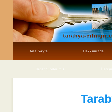
tarabya-cilingir.
Ana Sayfa
Hakkımızda
Diğer Sitelerimiz
İletiş
Tarab